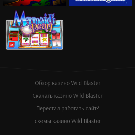
Обзор казино Wild Blaster
Cкачать казино Wild Blaster
Перестал работать сайт?
схемы казино Wild Blaster