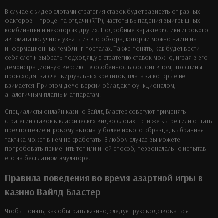
В случае с видео слотами стратегия ставок будет зависеть от разных
факторов — процента отдачи (RTP), частоты выпадения выигрышных
комбинаций и некоторых других. Подробные характеристики игрового
автомата получится узнать из его обзора, который можно найти на
информационных гемблинг-порталах. Также понять, как будет вести
себя слот и выбрать подходящую стратегию ставок можно, играя в его
демонстрационную версию. Ее особенность состоит в том, что спины
происходят за счет виртуальных кредитов, плата за которые не
взимается. При этом демо-версии обладают функционалом,
аналогичным платным аппаратам.
Специалисты онлайн казино Вайлд Бластер советуют применять
стратегии ставок в классических видео слотах. Если же вы решили отдать
предпочтение игровому автомату более нового образца, выбранная
тактика может в нем не сработать. В любом случае вы можете
попробовать применить тот или иной способ, первоначально испытав
его на бесплатном эмуляторе.
Правила поведения во время азартной игры в
казино Вайлд Бластер
Чтобы понять, как обыграть казино, следует руководствоваться