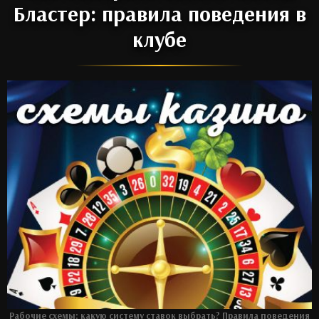
Бластер: правила поведения в
клубе
Рабочие схемы: какую систему ставок выбрать? Правила поведения