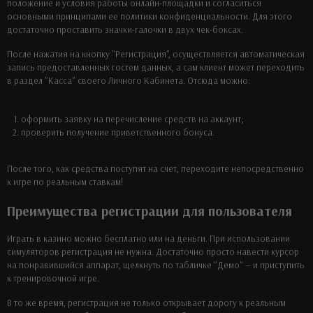
положение и условия работы онлайн-площадки и согласиться
основными принципами ее политики конфиденциальности. Для этого
достаточно проставить значки-галочки в двух чек-боксах.
После нажатия на кнопку "Регистрация", осуществляется автоматическая
запись предоставленных гостем данных, а сам клиент может переходить
в раздел "Касса" своего Личного Кабинета. Отсюда можно:
оформить заявку на перечисление средств на аккаунт;
проверить получение приветственного бонуса.
После того, как средства поступят на счет, переходите непосредственно
к игре по реальным ставкам!
Преимущества регистрации для пользователя
Играть в казино можно бесплатно или на деньги. При использовании
симуляторов регистрация не нужна. Достаточно просто навести курсор
на понравившийся аппарат, щелкнуть по табличке "Демо" — и приступить
к тренировочной игре.
В то же время, регистрация не только открывает дорогу к реальным