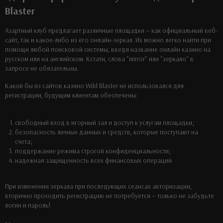
Blaster
Азартный клуб предлагает различные площадки — как официальный веб-
сайт, так и какое-либо из его онлайн-зеркал. Их можно легко найти при
помощи любой поисковой системы, введя название онлайн казино на
русском или на английском. Кстати, слова "mirror" или "зеркало" в
запросе не обязательны.
Какой бы из сайтов казино Wild Blaster не использовался для
регистрации, будущим клиентам обеспечены:
свободный вход в игорный зал и доступ к услугам площадки;
безопасность личных данных и средств, которые поступают на
счета;
поддержание режима строгой конфиденциальности;
надежная защищенность всех финансовых операций.
При изменении зеркала при последующих сеансах авторизации,
вторично проходить регистрацию не потребуется — только не забудьте
логин и пароль!