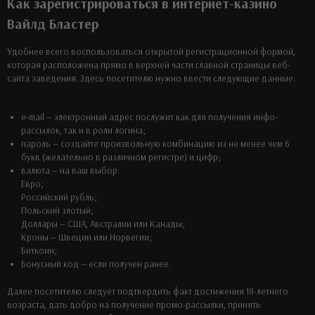
Как зарегистрироваться в интернет-казино
Вайлд Бластер
Удобнее всего воспользоваться открытой регистрационной формой,
которая расположена прямо в верхней части главной страницы веб-
сайта заведения. Здесь посетителю нужно ввести следующие данные:
e-mail — электронный адрес послужит как для получения инфо-
рассылок, так и в роли логина;
пароль — создайте произвольную комбинацию из не менее чем 6
букв (желательно в различном регистре) и цифр;
валюта — на ваш выбор:
Евро;
Российский рубль;
Польский злотый;
Доллары — США, Австралии или Канады;
Кроны — Швеции или Норвегии;
Биткоин;
Бонусный код — если получен ранее.
Далее посетителю следует подтвердить факт достижения 18-летнего
возраста, дать добро на получение промо-рассылки, принять