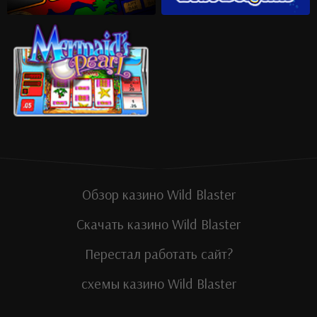
Обзор казино Wild Blaster
Cкачать казино Wild Blaster
Перестал работать сайт?
схемы казино Wild Blaster