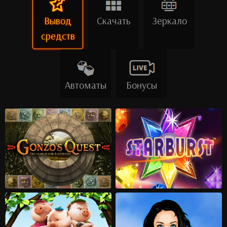
Вывод
Скачать
Зеркало
средств
Автоматы
Бонусы