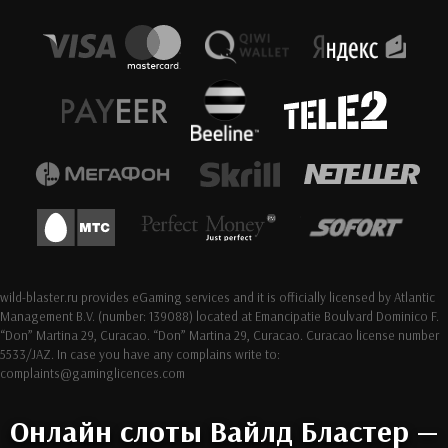
card
qiwi
yamoney
beeline
tele2
payeer
megafon
skrill
neteller
sofort
mts
perfectmoney
wild-blaster.ru provides eGaming services and it is officially licensed by Atlantic
Management B.V. (number: 139088) located at Emancipatie Boulvard Dominico F.
“Don” Martina 29, Curacao. “Don” Martina 29, Curacao. Curacao license number
5533/JAZ. In case you have any complains write to:
complaints@gaminglicences.com
Онлайн слоты Вайлд Бластер —