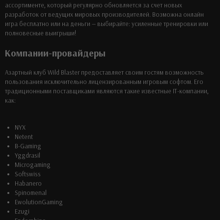
ассортименте, который регулярно обновляется за счет новых
разработок от ведущих мировых производителей. Возможна онлайн
игра бесплатно или на деньги — выбирайте: усиленные тренировки или
полновесные выигрыши!
Компании-провайдеры
Азартный клуб Wild Blaster предоставляет своим гостям возможность
пользования исключительно лицензированным игровым софтом. Его
традиционными поставщиками являются такие известные IT-компании,
как:
NYX
Netent
B-Gaming
Yggdrasil
Microgaming
Softswiss
Habanero
Spinomenal
EwolutionGaming
Ezugi