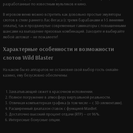
разработанные по известным мультиков и кино.
В игровом меню можно встретить как довольно простые эмуляторы
слотов в стиле раннего Лас-Вегаса (с тремя барабанами и 1-5 линиями
оплаты), так и продвинутые современные гаминаторы с повышенными
шансами на выпадение призовых комбинаций. Заходите и выбирайте
любой автомат — не пожалеете!
Характерные особенности и возможности
слотов Wild Blaster
На каком бы из аппаратов не остановил свой выбор гость онлайн-
казино, ему безусловно обеспечены:
Захватывающий сюжет в красочном исполнении.
Полное погружение в атмосферу виртуальной реальности.
Отличная компьютерная графика (в том числе — с 3D-элементами).
Расширенный диапазон ставок с функцией MaxBet.
Достаточно высокий процент отдачи (RTP) — от 96%.
Интересные бонусные опции.